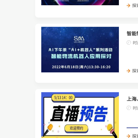
探
智能
时
探
上海
时
探