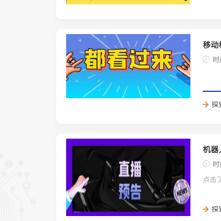
移动
时
探
机器
时
点击
探