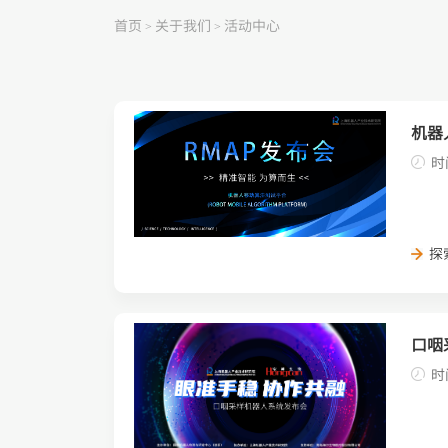
首页
关于我们
活动中心
>
>
机器
时
探
口咽
时